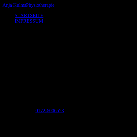
Anja Kulms
Physiotherapie
STARTSEITE
IMPRESSUM
HERZLICH WILLKOMMEN
Praxis für Physiotherapie
Wir ziehen um und gestalten uns neu! 🎨
Für jegliche Anfragen rufen Sie mich bitte unter
der folgenden Telefonnummer an:
0172-6006553
Werderstr. 9
42329 Wuppertal Vohwinkel
ANJA KULMS